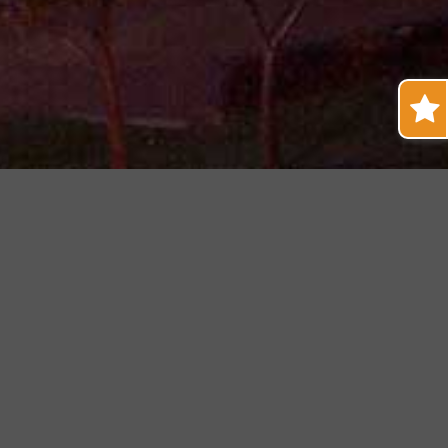
em Sao Jose Do Rio
ADICIONAR
ID: 285621 - LOCAÇÃO